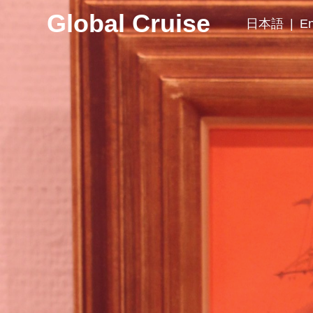
Global Cruise
日本語
|
En