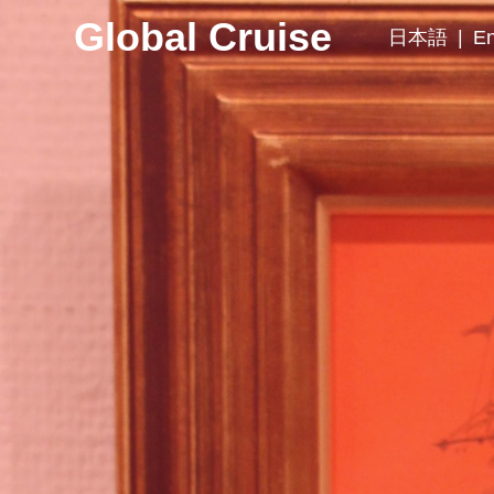
Global Cruise
日本語
|
En