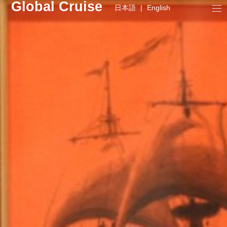
Global Cruise
日本語
|
English