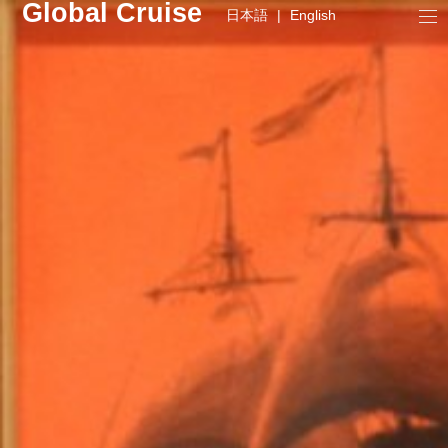
Global Cruise
日本語
|
English